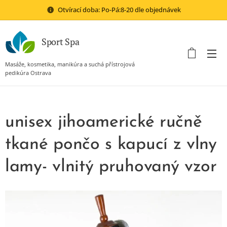
Otvírací doba: Po-Pá:8-20 dle objednávek
Sport Spa
Masáže, kosmetika, manikúra a suchá přístrojová
pedikúra Ostrava
unisex jihoamerické ručně
tkané pončo s kapucí z vlny
lamy- vlnitý pruhovaný vzor