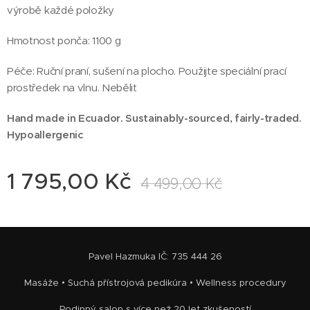
výrobě každé položky
Hmotnost ponča: 1100 g
Péče: Ruční praní, sušení na plocho. Použijte speciální prací
prostředek na vlnu. Nebělit
Hand made in Ecuador.
Sustainably-sourced, fairly-traded.
Hypoallergenic
1 795,00
Kč
4 499,00
Kč
Pavel Hazmuka IČ: 735 444 26
Masáže • Suchá přístrojová pedikúra • Wellness procedury
Rodinný salon s více než 20 let zkušeností