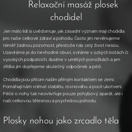
🦶 Relaxační masáž plosek
chodidel
Jen málo lidí si uvědomuje, jak zásadní význam mají chodidla
pro naše celkové zdraví a pohodu. Často jim nevěnujeme
téměř žádnou pozornost, přestože nás celý život nesou.
Uzavíráme je do nevhodné obuvi, svíráme v úzkých botách či
vysokých podpatcích, dusíme v umělých ponožkách a jen
zřídka jim dopřejeme skutečný odpočinek a péči.
Chodidla jsou přitom naším přímým kontaktem se zemí.
Pomáhají nám vnímat stabilitu, rovnováhu a pocit ukotvení.
Péče o nohy tak neovlivňuje pouze pohybový aparát, ale i
naši celkovou tělesnou a psychickou pohodu.
Plosky nohou jako zrcadlo těla