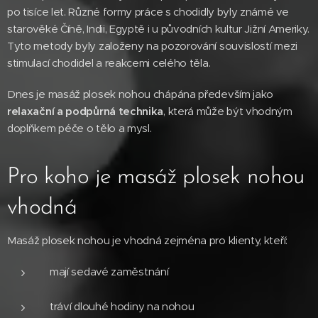
po tisíce let. Různé formy práce s chodidly byly známé ve
starověké Číně, Indii, Egyptě i u původních kultur Jižní Ameriky.
Tyto metody byly založeny na pozorování souvislostí mezi
stimulací chodidel a reakcemi celého těla.
Dnes je masáž plosek nohou chápána především jako
relaxační a podpůrná technika
, která může být vhodným
doplňkem péče o tělo a mysl.
Pro koho je masáž plosek nohou
vhodná
Masáž plosek nohou je vhodná zejména pro klienty, kteří:
mají sedavé zaměstnání
tráví dlouhé hodiny na nohou