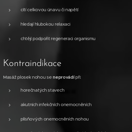
cítí celkovou únavu či napětí
hledají hlubokou relaxaci
chtějí podpořit regeneraci organismu
Kontraindikace
Masáž plosek nohou se
neprovádí
při:
horečnatých stavech
akutních infekčních onemocněních
plísňových onemocněních nohou