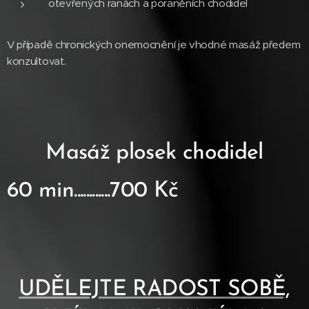
otevřených ranách a poraněních chodidel
V případě chronických onemocnění je vhodné masáž předem
konzultovat.
Masáž plosek chodidel
60 min............700 Kč
UDĚLEJTE RADOST SOBĚ,