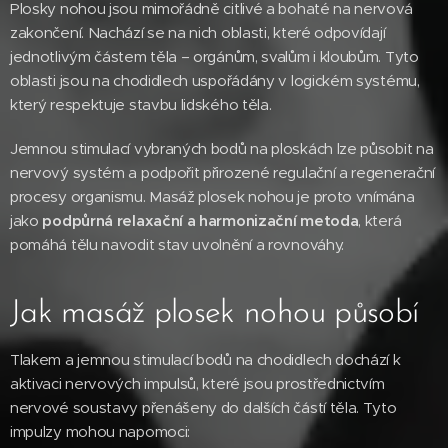
Plosky nohou jsou mimořádně citlivé a bohaté na nervová
zakončení. Nachází se na nich oblasti, které odpovídají
jednotlivým částem těla – orgánům, svalům i kloubům. Tyto
oblasti jsou na chodidlech uspořádány v logickém systému,
který respektuje stavbu lidského těla.
Jemnou stimulací vybraných bodů na ploskách lze působit na
nervový systém a podpořit přirozené regulační a regenerační
procesy organismu. Masáž plosek nohou je proto vnímána
jako
podpůrná relaxační a harmonizační metoda
, která
pomáhá tělu navodit stav uvolnění a rovnováhy.
Jak masáž plosek nohou působí
Tlakem a jemnou stimulací bodů na chodidlech dochází k
aktivaci nervových impulsů, které jsou prostřednictvím
nervové soustavy přenášeny do dalších částí těla. Tyto
impulzy mohou napomoci: