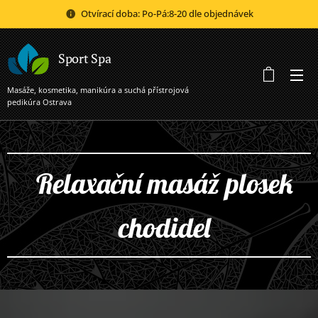
Otvírací doba: Po-Pá:8-20 dle objednávek
Sport Spa
Masáže, kosmetika, manikúra a suchá přístrojová
pedikúra Ostrava
Relaxační masáž plosek
chodidel