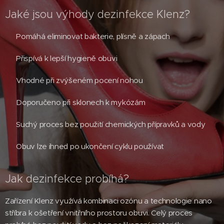
Jaké jsou výhody dezinfekce Klenz?
✔ Pomáhá eliminovat bakterie, plísně a zápach
✔ Přispívá k lepší hygieně obuvi
✔ Vhodné při zvýšeném pocení nohou
✔ Doporučeno při sklonech k mykózám
✔ Suchý proces bez použití chemických přípravků a vody
✔ Obuv lze ihned po ukončení cyklu používat
Jak dezinfekce probíhá?
Zařízení Klenz využívá kombinaci ozónu a technologie nano
stříbra k ošetření vnitřního prostoru obuvi. Celý proces