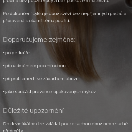
probíhá bez použití vody a bez poškození materiálu.
Po dokončení cyklu je obuv svěží, bez nepříjemných pachů a
připravená k okamžitému použití.
Doporučujeme zejména:
• po pedikúře
• při nadměrném pocení nohou
• při problémech se zápachem obuvi
• jako součást prevence opakovaných mykóz
Důležité upozornění
Do dezinfikátoru lze vkládat pouze suchou obuv nebo suché
předměty.