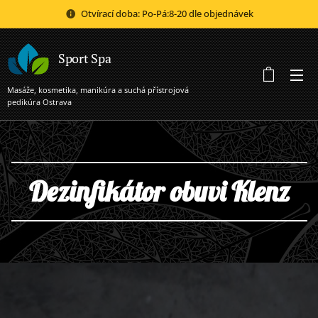
Otvírací doba: Po-Pá:8-20 dle objednávek
Sport Spa
Masáže, kosmetika, manikúra a suchá přístrojová
pedikúra Ostrava
Dezinfikátor obuvi Klenz