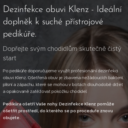
Dezinfekce obuvi Klenz - Ideální
doplněk k suché přístrojové
pedikúře.
Dopřejte svým chodidlům skutečně čistý
start
Po pedikúře doporučujeme využít profesionální dezinfekci
obuvi Klenz. Ošetřená obuv je zbavena nežádoucích bakterií,
plísní a zápachu, které se mohou v botách dlouhodobě držet
a opakovaně zatěžovat pokožku chodidel.
Pedikúra ošetří Vaše nohy. Dezinfekce Klenz pomůže
ošetřit prostředí, do kterého se po proceduře znovu
obujete.