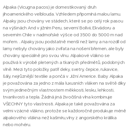
Alpaka (Vicugna pacos) je domestikovaný druh
jihoamerického velblouda. Vzhledem připomíná malou lamu.
Alpaky jsou chovány ve stádech, které se po celý rok pasou
na výšinách And v jižním Peru, severní Bolívii, Ekvádoru a
severním Chile v nadmořské výšce od 3500 do 5000 m nad
mořem. . Alpaky jsou podstatně menší než lamy a na rozdíl od
lamy nebyly chovány jako zvířata na nošení břemen, ale byly
chovány speciálně pro svou vlnu. Alpakové vlákno se
používá k výrobě pletených a tkaných předmětů, podobných
vlně. Mezi tyto položky patří deky, svetry, čepice, rukavice,
šály, nejrůznější textilie a pončá v Jižní Americe. Baby Alpaka
je považována za jedno z mála luxusních vláken na světě díky
svým jedinečným vlastnostem měkkosti, lesku, lehkosti,
trvanlivosti a tepla. Žádná jiná živočišná vlna kombinuje
VŠECHNY tyto vlastnosti. Alpaka je také považována za
velmi vzácné vlákno, protože se každoročně produkuje méně
alpakového vlákna než kašmíru,vlny z angorského králíka
nebo mohéru.