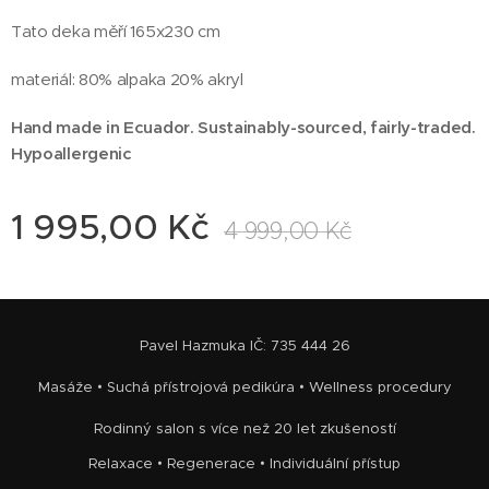
Tato deka měří 165x230 cm
materiál: 80% alpaka 20% akryl
Hand made in Ecuador. Sustainably-sourced, fairly-traded.
Hypoallergenic
1 995,00
Kč
4 999,00
Kč
Pavel Hazmuka IČ: 735 444 26
Masáže • Suchá přístrojová pedikúra • Wellness procedury
Rodinný salon s více než 20 let zkušeností
Relaxace • Regenerace • Individuální přístup