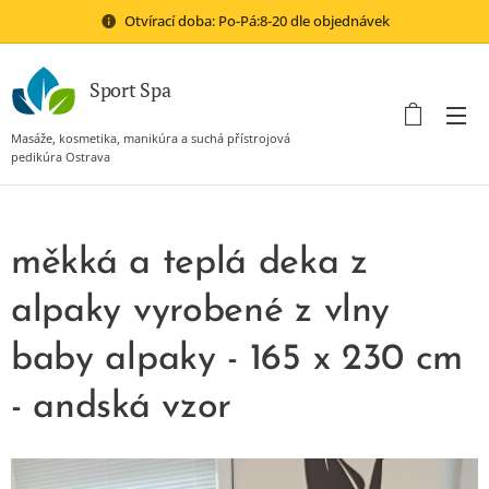
Otvírací doba: Po-Pá:8-20 dle objednávek
Sport Spa
Masáže, kosmetika, manikúra a suchá přístrojová
pedikúra Ostrava
měkká a teplá deka z
alpaky vyrobené z vlny
baby alpaky - 165 x 230 cm
- andská vzor