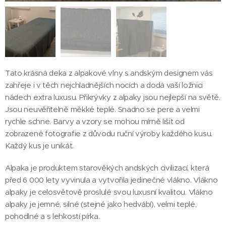
Tato krásná deka z alpakové vlny s andským designem vás
zahřeje i v těch nejchladnějších nocích a dodá vaší ložnici
nádech extra luxusu. Přikrývky z alpaky jsou nejlepší na světě.
Jsou neuvěřitelně měkké teplé. Snadno se pere a velmi
rychle schne. Barvy a vzory se mohou mírně lišit od
zobrazené fotografie z důvodu ruční výroby každého kusu.
Každý kus je unikát.
Alpaka je produktem starověkých andských civilizací, která
před 6 000 lety vyvinula a vytvořila jedinečné vlákno. Vlákno
alpaky je celosvětově proslulé svou luxusní kvalitou. Vlákno
alpaky je jemné, silné (stejné jako hedvábí), velmi teplé,
pohodlné a s lehkostí pírka.