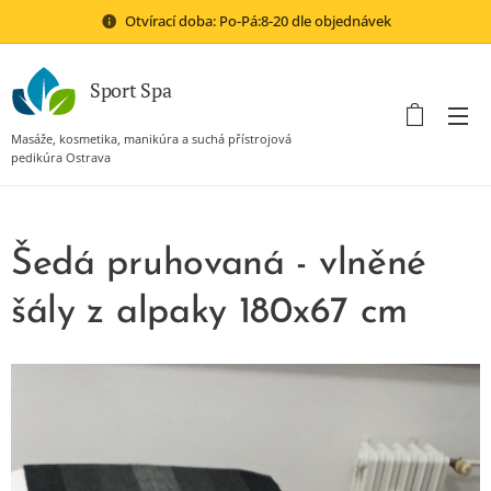
Otvírací doba: Po-Pá:8-20 dle objednávek
Sport Spa
Masáže, kosmetika, manikúra a suchá přístrojová
pedikúra Ostrava
Šedá pruhovaná - vlněné
šály z alpaky 180x67 cm