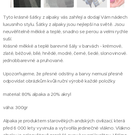
Tyto krásné šátky z alpaky vás zahřejí a dodají Vám nádech
luxusního stylu. Šátky z alpaky jsou nejlepší na světě. Jsou
neuvěřitelně měkké a teplé, snadno se perou a velmi rychle
suší.
Krásné měkké a teplé barevné šály v barvách - krémové,
zlaté, béžové, bílé, hnědé, modré, černé, šedé, slonovinové.
jednobbarevné a pruhované.
Upozorňujeme, že přesné odstíny a barvy nemusí přesně
odpovídat obrázkům kvůli ruční výrobě každé položky.
material: 80% alpaka a 20% akryl
váha: 300gr
Alpaka je produktem starověkých andských civilizací, která
před 6 000 lety vyvinula a vytvořila jedinečné vlákno. Vlákno