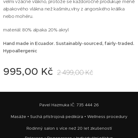
velmi vzácné vlákno, protože se každoročně produkuje méně
alpakového vlákna než kašmíru,vlny z angorského králíka
nebo mohéru.
materiál: 80% alpaka 20% akryl
Hand made in Ecuador. Sustainably-sourced, fairly-traded.
Hypoallergenic
995,00
Kč
2 499,00
Kč
Pavel Hazmuka IČ: 735 444 26
Masáže • Suchá přístrojová pedikúra • Wellness procedury
Rodinný salon s více než 20 let zkušeností