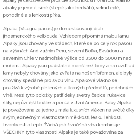
alpaky je celosvětově proslulé svou luxusní kvalitou. Vlákno
alpaky je jemné, silné (stejné jako hedvábí), velmi teplé,
pohodlné a s lehkostí pírka.
Alpaka (Vicugna pacos) je domestikovaný druh
jihoamerického velblouda. Vzhledem připomíná malou lamu.
Alpaky jsou chovány ve stádech, které se po celý rok pasou
na výšinách And v jižním Peru, severní Bolívii, Ekvádoru a
severním Chile v nadmořské výšce od 3500 do 5000 m nad
mořem. . Alpaky jsou podstatně menší než lamy a na rozdíl od
lamy nebyly chovány jako zvířata na nošení břemen, ale byly
chovány speciálně pro svou vlnu. Alpakové vlákno se
používá k výrobě pletených a tkaných předmětů, podobných
vlně. Mezi tyto položky patří deky, svetry, čepice, rukavice,
šály, nejrůznější textilie a pončá v Jižní Americe. Baby Alpaka
je považována za jedno z mála luxusních vláken na světě díky
svým jedinečným vlastnostem měkkosti, lesku, lehkosti,
trvanlivosti a tepla. Žádná jiná živočišná vlna kombinuje
VŠECHNY tyto vlastnosti. Alpaka je také považována za