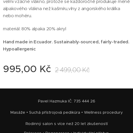
velmi vzácné vlákno, protože se každoročně produkuje méně
alpakového vlákna než kašmíru,vlny z angorského králíka
nebo mohéru.
materiál: 80% alpaka 20% akryl
Hand made in Ecuador. Sustainably-sourced, fairly-traded.
Hypoallergenic
995,00
Kč
2 499,00
Kč
Pavel Hazmuka IČ: 735 444 26
Masáže • Suchá přístrojová pedikúra • Wellness procedury
Rodinný salon s více než 20 let zkušeností