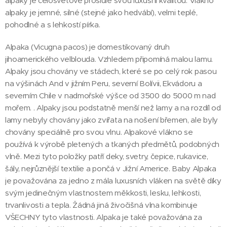
alpaky je celosvětově proslulé svou luxusní kvalitou. Vlákno
alpaky je jemné, silné (stejné jako hedvábí), velmi teplé,
pohodlné a s lehkostí pírka.
Alpaka (Vicugna pacos) je domestikovaný druh
jihoamerického velblouda. Vzhledem připomíná malou lamu.
Alpaky jsou chovány ve stádech, které se po celý rok pasou
na výšinách And v jižním Peru, severní Bolívii, Ekvádoru a
severním Chile v nadmořské výšce od 3500 do 5000 m nad
mořem. . Alpaky jsou podstatně menší než lamy a na rozdíl od
lamy nebyly chovány jako zvířata na nošení břemen, ale byly
chovány speciálně pro svou vlnu. Alpakové vlákno se
používá k výrobě pletených a tkaných předmětů, podobných
vlně. Mezi tyto položky patří deky, svetry, čepice, rukavice,
šály, nejrůznější textilie a pončá v Jižní Americe. Baby Alpaka
je považována za jedno z mála luxusních vláken na světě díky
svým jedinečným vlastnostem měkkosti, lesku, lehkosti,
trvanlivosti a tepla. Žádná jiná živočišná vlna kombinuje
VŠECHNY tyto vlastnosti. Alpaka je také považována za