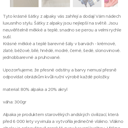
Tyto krásné šátky z alpaky vás zahřejí a dodají Vám nádech
luxusního stylu. Šátky z alpaky jsou nejlepší na světě. Jsou
neuvěřitelně měkké a teplé, snadno se perou a velmi rychle
suší.
Krásné měkké a teplé barevné šály v barvách - krémové,
zlaté, béžové, bílé, hnědé, modré, černé, šedé, slonovinové.
jednobbarevné a pruhované.
Upozorňujeme, že přesné odstíny a barvy nemusí přesně
odpovídat obrázkům kvůli ruční výrobě každé položky.
material: 80% alpaka a 20% akryl
váha: 300gr
Alpaka je produktem starověkých andských civilizací, která
před 6 000 lety vyvinula a vytvořila jedinečné vlákno. Vlákno