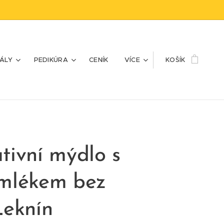
UÁLY
PEDIKÚRA
CENÍK
VÍCE
KOŠÍK
tivní mýdlo s
mlékem bez
Leknín