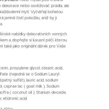
o dekorace nebo osvěžovač prádla, ale
každodenní mytí. Vytvářejí bohatou
rá jemně čistí pokožku, aniž by ji
a.
 široké nabídky dekorativních vonných
kem a dopřejte si luxusní péči, kterou
ální také jako originální dárek pro Vaše
cerin, propylene glycol, stearic acid,
lfate (nejedná se o Sodium Lauryl
špatný sulfát), lauric acid, sodium
l, caprae lac ( goat milk ), Sodium
cifra ( coconut oil ), titanium deoxide,
, etidronic acid