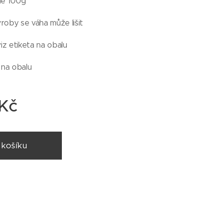
žně 100g
roby se váha může lišit
z etiketa na obalu
 na obalu
Kč
 košíku