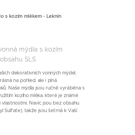
lo s kozím mlékem - Leknín
 vonná mýdla s kozím
 obsahu SLS
ašich dekorativních vonných mýdel,
rásná na pohled, ale i plná
nků. Naše mýdla jsou ručně vyráběna s
yužitím kozího mléka, které je známé
 vlastnostmi. Navíc jsou bez obsahu
l Sulfate), takže jsou šetrná k Vaší