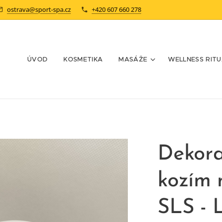
ostrava@sport-spa.cz
+420 607 660 278
ÚVOD
KOSMETIKA
MASÁŽE
WELLNESS RIT
Dekora
kozím 
SLS - 