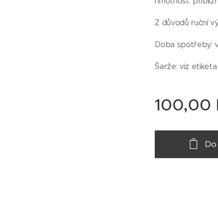
hmotnost: přibli
Z důvodů ruční vý
Doba spotřeby: vi
Šarže: viz etiketa
100,00
Do