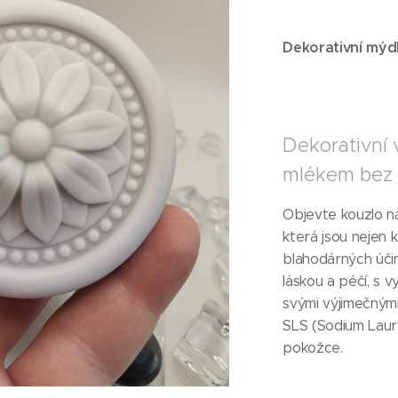
Dekorativní mýd
Dekorativní
mlékem bez
Objevte kouzlo n
která jsou nejen k
blahodárných úči
láskou a péčí, s v
svými výjimečnými
SLS (Sodium Laury
pokožce.