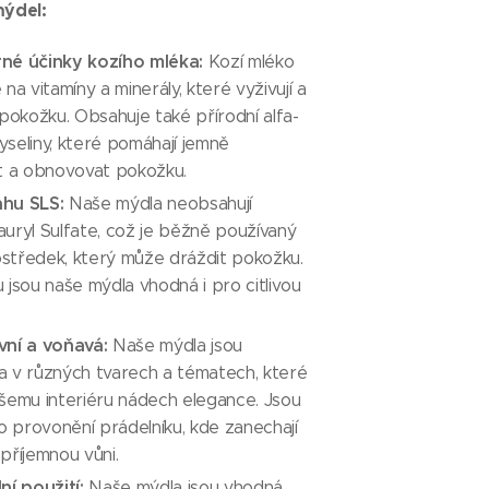
ýdel:
né účinky kozího mléka:
Kozí mléko
 na vitamíny a minerály, které vyživují a
 pokožku. Obsahuje také přírodní alfa-
seliny, které pomáhají jemně
at a obnovovat pokožku.
hu SLS:
Naše mýdla neobsahují
uryl Sulfate, což je běžně používaný
rostředek, který může dráždit pokožku.
 jsou naše mýdla vhodná i pro citlivou
vní a voňavá:
Naše mýdla jsou
a v různých tvarech a tématech, které
šemu interiéru nádech elegance. Jsou
ro provonění prádelníku, kde zanechají
příjemnou vůni.
ní použití:
Naše mýdla jsou vhodná