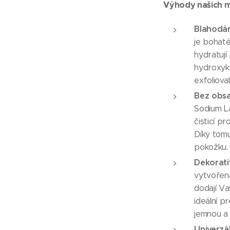
Výhody našich m
Blahodár
je bohaté
hydratují
hydroxyky
exfoliov
Bez obsa
Sodium La
čisticí p
Díky tomu
pokožku.
Dekorati
vytvořen
dodají Va
ideální p
jemnou a 
Univerzál