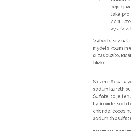
nejen jak
také pro 
pěnu, kte
vysušoval
Vyberte si z naší
mýdel s kozím mlé
si zasloužíte. Ide
blízké.
Složení: Aqua, gly
sodium laureth su
Sulfate, to je ten 
hydroxide, sorbito
chloride, cocos nu
sodium thiosulfate