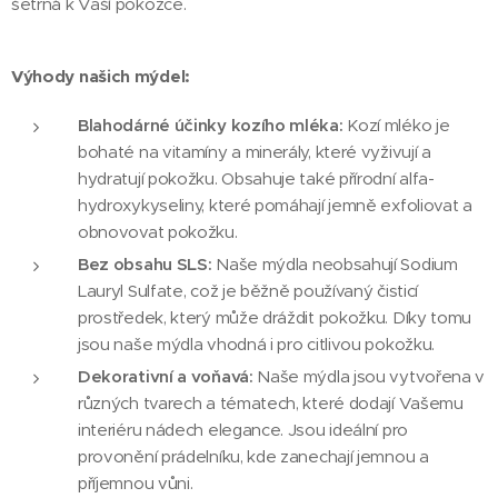
šetrná k Vaší pokožce.
Výhody našich mýdel:
Blahodárné účinky kozího mléka:
Kozí mléko je
bohaté na vitamíny a minerály, které vyživují a
hydratují pokožku. Obsahuje také přírodní alfa-
hydroxykyseliny, které pomáhají jemně exfoliovat a
obnovovat pokožku.
Bez obsahu SLS:
Naše mýdla neobsahují Sodium
Lauryl Sulfate, což je běžně používaný čisticí
prostředek, který může dráždit pokožku. Díky tomu
jsou naše mýdla vhodná i pro citlivou pokožku.
Dekorativní a voňavá:
Naše mýdla jsou vytvořena v
různých tvarech a tématech, které dodají Vašemu
interiéru nádech elegance. Jsou ideální pro
provonění prádelníku, kde zanechají jemnou a
příjemnou vůni.