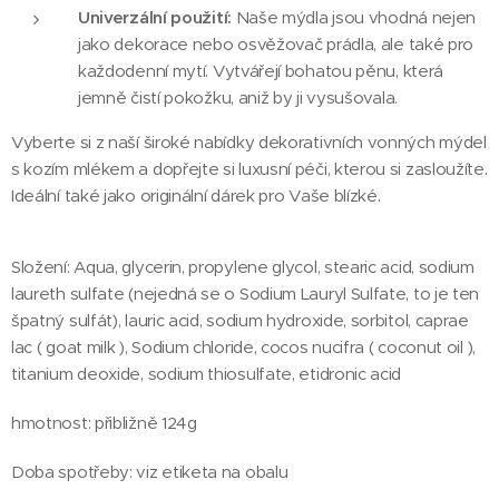
Univerzální použití:
Naše mýdla jsou vhodná nejen
jako dekorace nebo osvěžovač prádla, ale také pro
každodenní mytí. Vytvářejí bohatou pěnu, která
jemně čistí pokožku, aniž by ji vysušovala.
Vyberte si z naší široké nabídky dekorativních vonných mýdel
s kozím mlékem a dopřejte si luxusní péči, kterou si zasloužíte.
Ideální také jako originální dárek pro Vaše blízké.
Složení: Aqua, glycerin, propylene glycol, stearic acid, sodium
laureth sulfate (nejedná se o Sodium Lauryl Sulfate, to je ten
špatný sulfát), lauric acid, sodium hydroxide, sorbitol, caprae
lac ( goat milk ), Sodium chloride, cocos nucifra ( coconut oil ),
titanium deoxide, sodium thiosulfate, etidronic acid
hmotnost: přibližně 124g
Doba spotřeby: viz etiketa na obalu