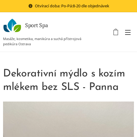
Otvírací doba: Po-Pá:8-20 dle objednávek
Sport Spa
Masáže, kosmetika, manikúra a suchá přístrojová
pedikúra Ostrava
Dekorativní mýdlo s kozím
mlékem bez SLS - Panna