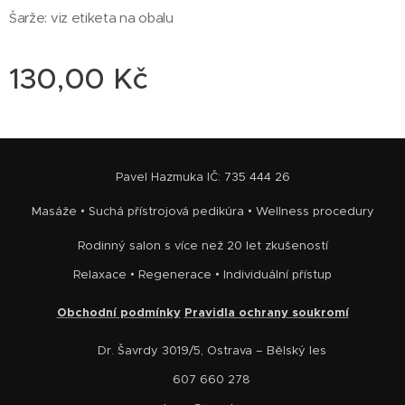
Šarže: viz etiketa na obalu
130,00
Kč
Pavel Hazmuka IČ: 735 444 26
Masáže • Suchá přístrojová pedikúra • Wellness procedury
Rodinný salon s více než 20 let zkušeností
Relaxace • Regenerace • Individuální přístup
Obchodní podmínky
Pravidla ochrany soukromí
📍 Dr. Šavrdy 3019/5, Ostrava – Bělský les
📞 607 660 278