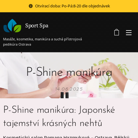
Otvírací doba: Po-Pá:8-20 dle objednávek
Sport Spa
Masáže, kosmetika, manikúra a suchá přístrojová
pedikúra Ostrava
P-Shine manikúra
14.06.2025
P-Shine manikúra: Japonské
tajemství krásných nehtů
Kosmetický salon Romana Hazmuková – Ostrava, Bělský