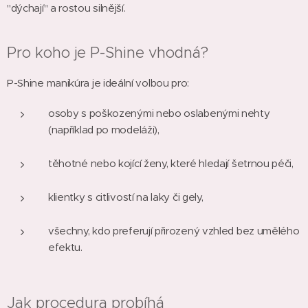
"dýchají" a rostou silnější.
Pro koho je P-Shine vhodná?
P-Shine manikúra je ideální volbou pro:
osoby s poškozenými nebo oslabenými nehty
(například po modeláži),
těhotné nebo kojící ženy, které hledají šetrnou péči,
klientky s citlivostí na laky či gely,
všechny, kdo preferují přirozený vzhled bez umělého
efektu.
Jak procedura probíhá