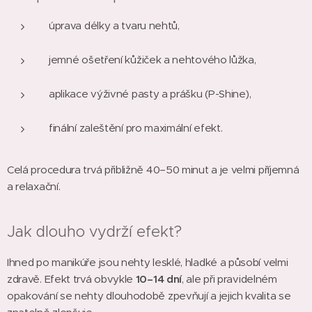
úprava délky a tvaru nehtů,
jemné ošetření kůžiček a nehtového lůžka,
aplikace výživné pasty a prášku (P-Shine),
finální zaleštění pro maximální efekt.
Celá procedura trvá přibližně 40–50 minut a je velmi příjemná
a relaxační.
Jak dlouho vydrží efekt?
Ihned po manikúře jsou nehty lesklé, hladké a působí velmi
zdravě. Efekt trvá obvykle
10–14 dní
, ale při pravidelném
opakování se nehty dlouhodobě zpevňují a jejich kvalita se