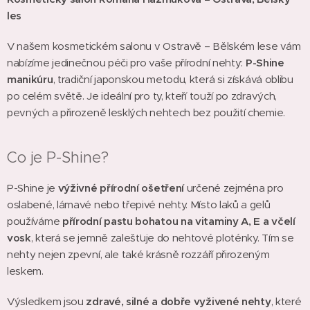
les
V našem kosmetickém salonu v Ostravě – Bělském lese vám
nabízíme jedinečnou péči pro vaše přírodní nehty:
P-Shine
manikúru
, tradiční japonskou metodu, která si získává oblibu
po celém světě. Je ideální pro ty, kteří touží po zdravých,
pevných a přirozeně lesklých nehtech bez použití chemie.
Co je P-Shine?
P-Shine je
výživné přírodní ošetření
určené zejména pro
oslabené, lámavé nebo třepivé nehty. Místo laků a gelů
používáme
přírodní pastu bohatou na vitaminy A, E a včelí
vosk
, která se jemně zalešťuje do nehtové ploténky. Tím se
nehty nejen zpevní, ale také krásně rozzáří přirozeným
leskem.
Výsledkem jsou
zdravé, silné a dobře vyživené nehty
, které