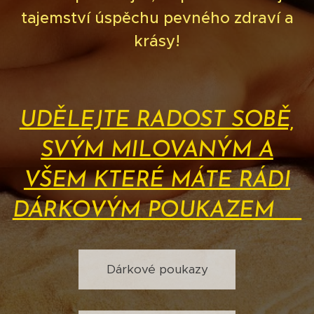
tajemství úspěchu pevného zdraví a
krásy!
UDĚLEJTE RADOST SOBĚ,
SVÝM MILOVANÝM A
VŠEM KTERÉ MÁTE RÁDI
DÁRKOVÝM POUKAZEM❤️
Dárkové poukazy