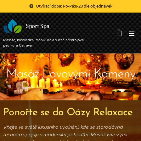
Otvírací doba: Po-Pá:8-20 dle objednávek
Sport Spa
Masáže, kosmetika, manikúra a suchá přístrojová
pedikúra Ostrava
Masáž Lavovými Kameny
06.01.2024
Ponořte se do Oázy Relaxace
Vítejte ve světě luxusního uvolnění, kde se starodávná
technika spojuje s moderním pohodlím. Masáž lavovými