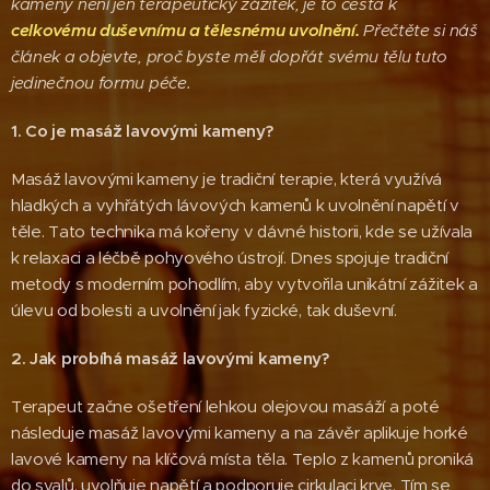
kameny není jen terapeutický zážitek, je to cesta k
celkovému duševnímu a tělesnému uvolnění.
Přečtěte si náš
článek a objevte, proč byste měli dopřát svému tělu tuto
jedinečnou formu péče.
1. Co je masáž lavovými kameny?
Masáž lavovými kameny je tradiční terapie, která využívá
hladkých a vyhřátých lávových kamenů k uvolnění napětí v
těle. Tato technika má kořeny v dávné historii, kde se užívala
k relaxaci a léčbě pohyového ústrojí. Dnes spojuje tradiční
metody s moderním pohodlím, aby vytvořila unikátní zážitek a
úlevu od bolesti a uvolnění jak fyzické, tak duševní.
2. Jak probíhá masáž lavovými kameny?
Terapeut začne ošetření lehkou olejovou masáží a poté
následuje masáž lavovými kameny a na závěr aplikuje horké
lavové kameny na klíčová místa těla. Teplo z kamenů proniká
do svalů, uvolňuje napětí a podporuje cirkulaci krve. Tím se