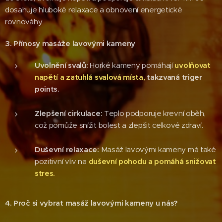
dosahuje hluboké relaxace a obnovení energetické
rovnováhy.
3. Přínosy masáže lavovými kameny
Uvolnění svalů:
Horké kameny pomáhají
uvolňovat
napětí a
zatuhlá
svalová místa,
takzvaná triger
points.
Zlepšení cirkulace:
Teplo podporuje krevní oběh,
což pomůže snížit bolest a zlepšit celkové zdraví.
Duševní relaxace:
Masáž lavovými kameny má také
pozitivní vliv na
duševní pohodu a pomáhá snižovat
stres.
4. Proč si vybrat masáž lavovými kameny u nás?