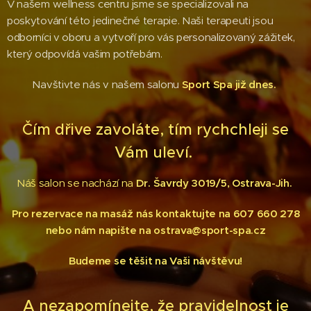
V našem wellness centru jsme se specializovali na
poskytování této jedinečné terapie. Naši terapeuti jsou
odborníci v oboru a vytvoří pro vás personalizovaný zážitek,
který odpovídá vašim potřebám.
Navštivte nás v našem salonu
Sport Spa již dnes.
Čím dřive zavoláte, tím rychchleji se
Vám uleví.
Náš salon se nachází na
Dr. Šavrdy 3019/5, Ostrava-Jih.
Pro rezervace na masáž nás kontaktujte na 607 660 278
nebo nám napište na ostrava@sport-spa.cz
Budeme se těšit na Vaši návštěvu!
A nezapomínejte, že pravidelnost je