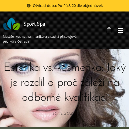
Otvírací doba: Po-Pá:8-20 dle objednávek
Sport Spa
Masáže, kosmetika, manikúra a suchá přístrojová
pedikúra Ostrava
Estetika vs. kosmetika: Jaký
je rozdíl a proč záleží na
odborné kvalifikaci
16.11.2025