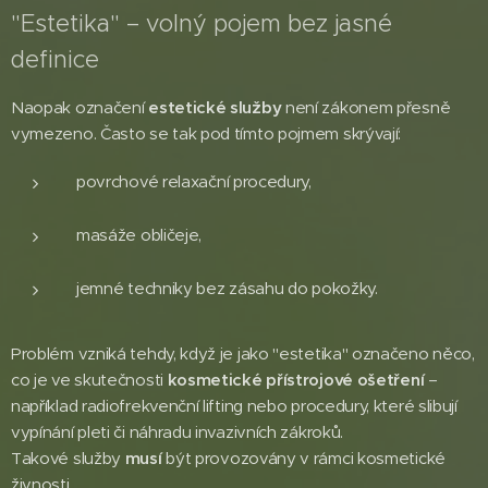
"Estetika" – volný pojem bez jasné
definice
Naopak označení
estetické služby
není zákonem přesně
vymezeno. Často se tak pod tímto pojmem skrývají:
povrchové relaxační procedury,
masáže obličeje,
jemné techniky bez zásahu do pokožky.
Problém vzniká tehdy, když je jako "estetika" označeno něco,
co je ve skutečnosti
kosmetické přístrojové ošetření
–
například radiofrekvenční lifting nebo procedury, které slibují
vypínání pleti či náhradu invazivních zákroků.
Takové služby
musí
být provozovány v rámci kosmetické
živnosti.