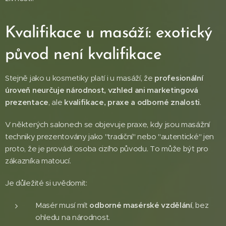
Kvalifikace u masáží: exotický
původ není kvalifikace
Stejně jako u kosmetiky platí i u masáží, že
profesionální
úroveň neurčuje národnost, vzhled ani marketingová
prezentace
, ale
kvalifikace, praxe a odborné znalosti
.
V některých salonech se objevuje praxe, kdy jsou masážní
techniky prezentovány jako "tradiční" nebo "autentické" jen
proto, že je provádí osoba cizího původu. To může být pro
zákazníka matoucí.
Je důležité si uvědomit:
Masér musí mít
odborné masérské vzdělání
, bez
ohledu na národnost.